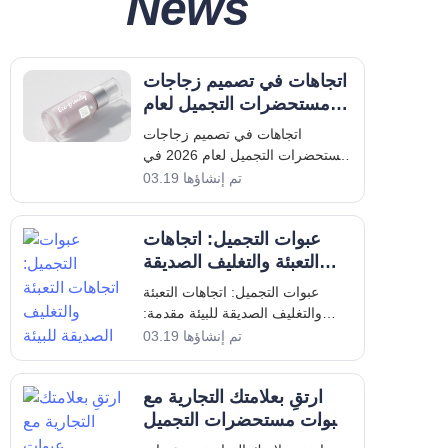
News
اتجاهات في تصميم زجاجات
مستحضرات التجميل لعام
2026
اتجاهات في تصميم زجاجات
مستحضرات التجميل لعام 2026 في
صناعة مستحضرات التجميل
تم إنشاؤها 03.19
المتطورة باستمرار، يلعب تصميم
ووظيفة زجاجات مستحضرات
عبوات التجميل: اتجاهات
التجميل دورًا حاسمًا في جذب
المستهلكين وضمان فعالية المنتج. مع
التعبئة والتغليف الصديقة
اقترابنا من عام 2026، يركز الاهتمام
للبيئة
عبوات التجميل: اتجاهات التعبئة
على الاستدامة
والتغليف الصديقة للبيئة مقدمة:
تطور تصميمات عبوات التجميل في
تم إنشاؤها 03.19
ظل الاستدامة ومطالب المستهلكين
على مدى العقد الماضي، شهدت
ارتقِ بعلامتك التجارية مع
صناعة التجميل تحولًا ملحوظًا في
تصميمات التعبئة والتغليف
عبوات مستحضرات التجميل
الفاخرة