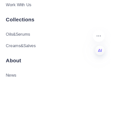
Work With Us
Collections
Oils&Serums
Creams&Salves
About
AR
News
Shop
Follow us
LinkedIn
Facebook