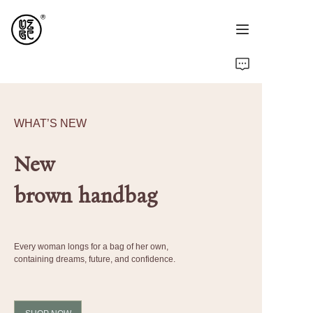
Home
Products
WHAT’S NEW
About Us
New
Contact Us
brown handbag
News
Every woman longs for a bag of her own,
containing dreams, future, and confidence.