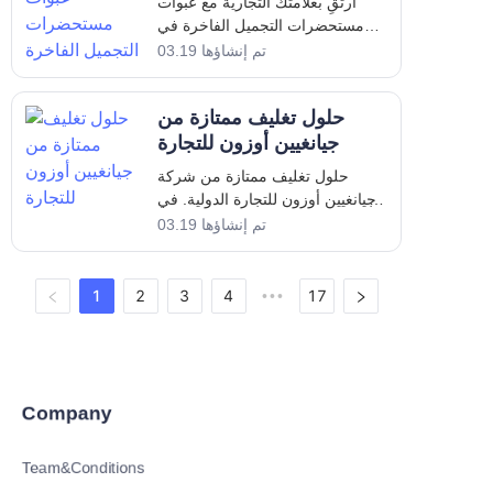
ارتقِ بعلامتك التجارية مع عبوات
مستحضرات التجميل الفاخرة في
صناعة مستحضرات التجميل شديدة
تم إنشاؤها 03.19
التنافسية، تلعب التعبئة والتغليف
دورًا محوريًا في تشكيل هوية العلامة
حلول تغليف ممتازة من
التجارية وجذب العملاء. عبوات
مستحضرات التجميل ليست مجرد
جيانغيين أوزون للتجارة
حاويات؛ بل تمثل
حلول تغليف ممتازة من شركة
جيانغيين أوزون للتجارة الدولية. في
سوق اليوم التنافسي، يعد اختيار
تم إنشاؤها 03.19
شركة التغليف المناسبة أمرًا بالغ
الأهمية للشركات التي تبحث عن
حلول تغليف متينة ومبتكرة وصديقة
1
2
3
4
17
•••
للبيئة. جيانغيين أوزون
Company
Team&Conditions