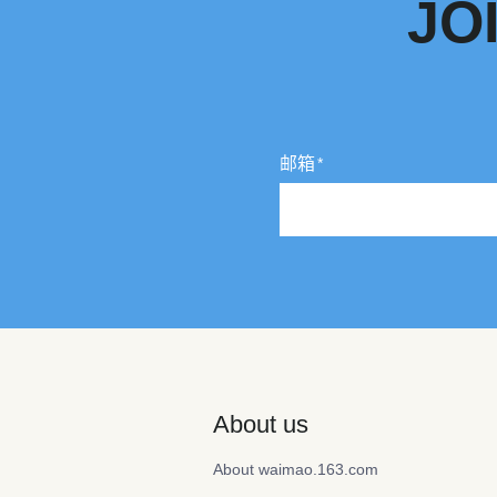
JO
邮箱
About us
About waimao.163.com