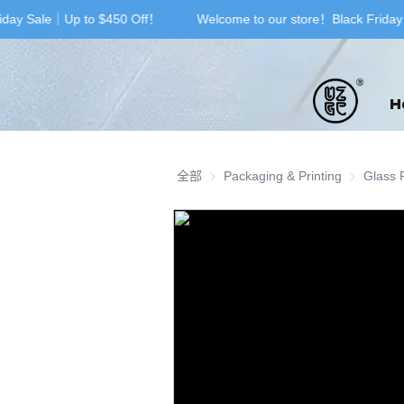
iday Sale｜Up to $450 Off！
Welcome to our store！Black Friday
H
全部
Packaging & Printing
Packaging 
Glass 