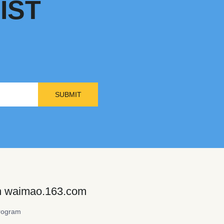
IST
SUBMIT
on waimao.163.com
rogram