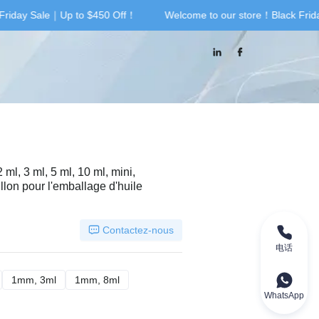
Friday Sale｜Up to $450 Off！
Welcome to our store！Black Frid
riday Sale｜Up to $450 Off！
 ml, 3 ml, 5 ml, 10 ml, mini,
llon pour l'emballage d'huile
Contactez-nous
电话
mm, 2ml
1mm, 3ml
1mm, 3ml
1mm, 8ml
1mm, 8ml
WhatsApp