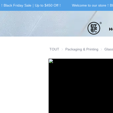
！Black Friday Sale｜Up to $450 Off！
Welcome to our store！Bla
H
TOUT
Packaging & Printing
Packagin
Glas