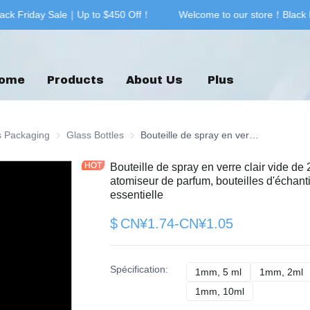
ck Friday Sale｜Up to $450 Off！
Welcome to our store！Black 
Welcome to our store！Black F
ome
Products
About Us
Plus
g & Printing
s Packaging
Glass Packaging
Glass Bottles
Glass Bottles
Bouteille de spray en verre clair vide de 2 ml, 3 ml, 5 ml, 10 ml, mini, atomiseur de parfum, bouteilles d'échantillon pour l'emballage d'huile essentielle
Bouteille de spray en verre clair vide de 2
atomiseur de parfum, bouteilles d'échanti
essentielle
$
CN¥1.74-CN¥1.05
Spécification
:
1mm, 5 ml
1mm, 5 ml
1mm, 2ml
1
1mm, 10ml
1mm, 10ml