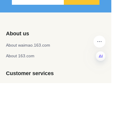
About us
About waimao.163.com
About 163.com
HIN
Customer services
Help Center
Feedback
Sell on waimao.163.com
Partner Program