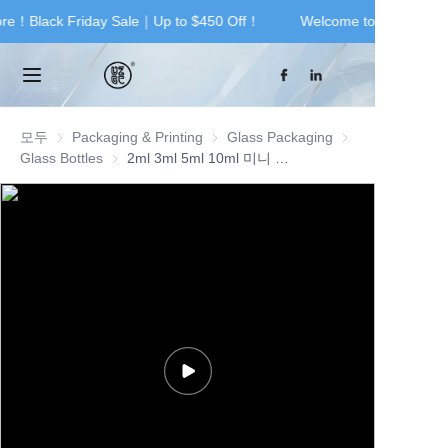
ore！Black Friday Sale｜Up to $450 Off！
Welcome to our store！
Welcome to our
store！Black Friday
Home
Sale｜Up to $450
Off！
Products
모두
Packaging & Printing
Packaging & Printing
Glass Packaging
Glass Packaging
Glass Bottles
Glass Bottles
2ml 3ml 5ml 10ml 미니 빈 2ml 투명 스프레이 병 유리 향수 샘플 분무기 에센셜 오일 포장용 스프레이 병
About Us
Contact Us
News