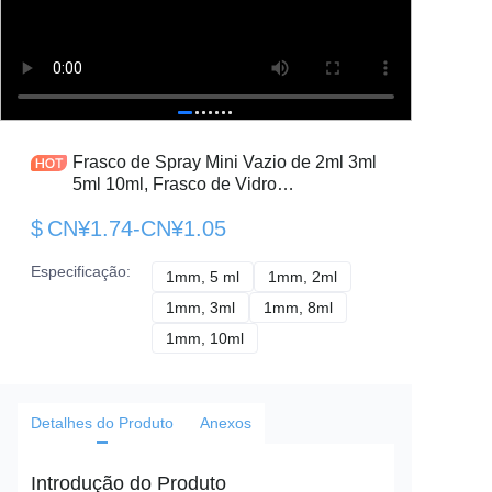
Frasco de Spray Mini Vazio de 2ml 3ml
5ml 10ml, Frasco de Vidro
Transparente para Amostra de
$
CN¥1.74-CN¥1.05
Perfume, Atomizador de Spray para
Embalagem de Óleo Essencial
Especificação
:
1mm, 5 ml
1mm, 5 ml
1mm, 2ml
1mm, 2ml
1mm, 3ml
1mm, 3ml
1mm, 8ml
1mm, 8ml
1mm, 10ml
1mm, 10ml
Detalhes do Produto
Anexos
Introdução do Produto