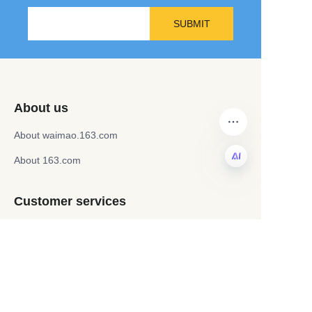
SUBMIT
About us
About waimao.163.com
About 163.com
PT
Customer services
Help Center
Feedback
Sell on waimao.163.com